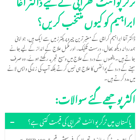
ابراہیم کو کیوں منتخب کریں؟
ڈاکٹر آغا ابراہیم کراچی کے معتبر ترین چیروپریکٹرز میں سے ایک ہیں، جو اپنی
ہمدردانہ دیکھ بھال، درست تکنیک، اور مکمل علاج کے انداز کے لیے جانے
جاتے ہیں۔ پٹھوں کے درد کے علاج میں وسیع تجربہ رکھتے ہوئے، وہ صرف
سینے کے درد کے پوائنٹس کا علاج ہی نہیں کرتے بلکہ آپ کی زندگی واپس لانے
میں مدد کرتے ہیں۔
اکثر پوچھے گئے سوالات:
پاکستان میں ٹرگر پوائنٹ تھراپی کی قیمت کتنی ہے؟
کراچی میں ٹرگر پوائنٹ تھراپی کی فی سیشن قیمت PKR 499 سے