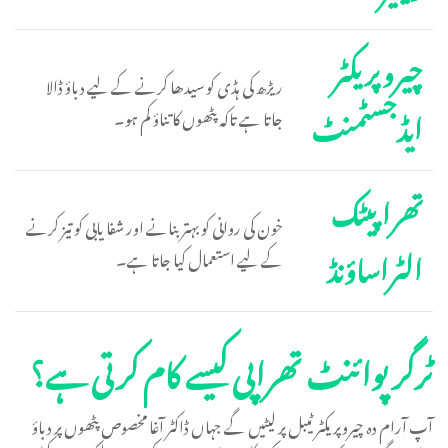
چیروپریکٹر
ریڑھ کی ہڈی کو سیدھا کرنے کے لیے دباؤ ڈالا
ایڈجسٹمنٹ
جاتا ہے تاکہ پٹھوں کا تناؤ کم ہو۔
تھراپیٹک
خون کی روانی کو بہتر بنانے اور شفا یابی کو تیز کرنے
الٹراساؤنڈ
کے لیے استعمال کیا جاتا ہے۔
ٹرگر پوائنٹ تھراپی کیسے کام کرتی ہے؟
آپ آرام دہ چیروپریکٹر ٹیبل پر لیٹیں گے جہاں ڈاکٹر آغا مخصوص پٹھوں پر دباؤ