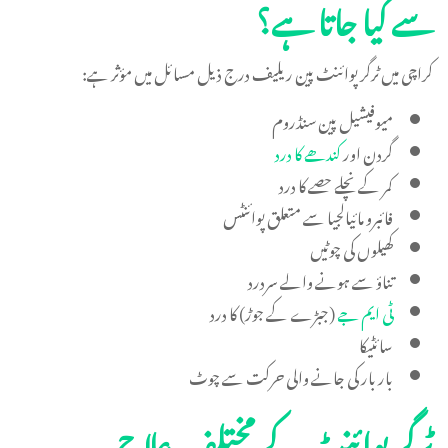
سے کیا جاتا ہے؟
کراچی میں ٹرگر پوائنٹ پین ریلیف درج ذیل مسائل میں مؤثر ہے:
میوفیشیل پین سنڈروم
گردن اور
کندھے کا درد
کمر کے نچلے حصے کا درد
فائبرو مائیالجیا سے متعلق پوائنٹس
کھیلوں کی چوٹیں
تناؤ سے ہونے والے سردرد
ٹی ایم جے
(جبڑے کے جوڑ) کا درد
سائٹیکا
بار بار کی جانے والی حرکت سے چوٹ
ٹرگر پوائنٹ کے مختلف علاج