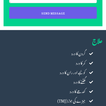
علاج
گردن کا درد
کمر کا درد
کولہے اور ران کا درد
گھٹنے کا درد
کندھے کا درد
جبڑے کی جوڑ (TMJ)