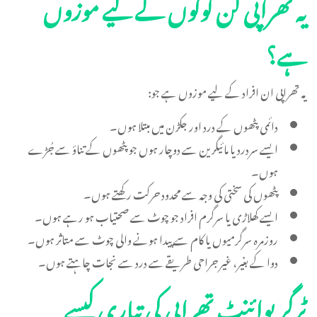
یہ تھراپی کن لوگوں کے لیے موزوں
ہے؟
یہ تھراپی ان افراد کے لیے موزوں ہے جو:
دائمی پٹھوں کے درد اور جکڑن میں مبتلا ہوں۔
ایسے سردرد یا مائیگرین سے دوچار ہوں جو پٹھوں کے تناؤ سے جُڑے
ہوں۔
پٹھوں کی سختی کی وجہ سے محدود حرکت رکھتے ہوں۔
ایسے کھلاڑی یا سرگرم افراد جو چوٹ سے صحتیاب ہو رہے ہوں۔
روزمرہ سرگرمیوں یا کام سے پیدا ہونے والی چوٹ سے متاثر ہوں۔
دوا کے بغیر، غیر جراحی طریقے سے درد سے نجات چاہتے ہوں۔
ٹرگر پوائنٹ تھراپی کی تیاری کیسے