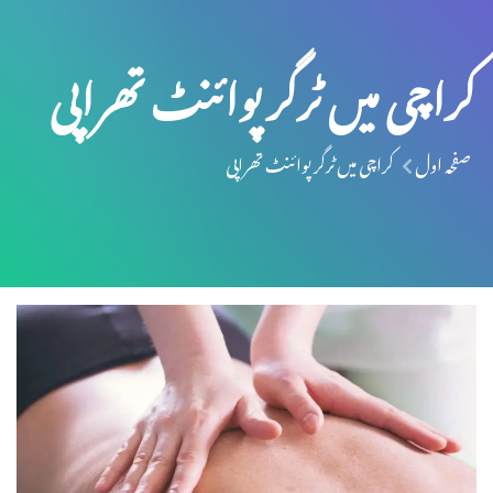
کراچی میں ٹرگر پوائنٹ تھراپی
صفحہ اول
کراچی میں ٹرگر پوائنٹ تھراپی