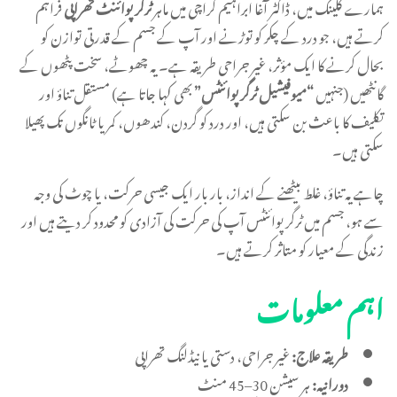
ہمارے کلینک میں، ڈاکٹر آغا ابراہیم کراچی میں ماہر
ٹرگر پوائنٹ تھراپی
فراہم
کرتے ہیں، جو درد کے چکر کو توڑنے اور آپ کے جسم کے قدرتی توازن کو
بحال کرنے کا ایک مؤثر، غیر جراحی طریقہ ہے۔ یہ چھوٹے، سخت پٹھوں کے
گانٹھیں (جنہیں
“میوفیشیل ٹرگر پوائنٹس”
بھی کہا جاتا ہے) مستقل تناؤ اور
تکلیف کا باعث بن سکتی ہیں، اور درد کو گردن، کندھوں، کمر یا ٹانگوں تک پھیلا
سکتی ہیں۔
چاہے یہ تناؤ، غلط بیٹھنے کے انداز، بار بار ایک جیسی حرکت، یا چوٹ کی وجہ
سے ہو، جسم میں ٹرگر پوائنٹس آپ کی حرکت کی آزادی کو محدود کر دیتے ہیں اور
زندگی کے معیار کو متاثر کرتے ہیں۔
اہم معلومات
طریقہ علاج:
غیر جراحی، دستی یا نیڈلنگ تھراپی
دورانیہ:
ہر سیشن 30–45 منٹ