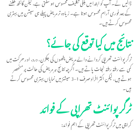
ڈالیں گے۔ آپ کو ابتدا میں ہلکی تکلیف محسوس ہو سکتی ہے، لیکن گانٹھ کھلنے
کے بعد فوری آرام محسوس ہوتا ہے۔ زیادہ تر مریض پہلے ہی سیشن میں بہتری
محسوس کرتے ہیں۔
نتائج میں کیا توقع کی جائے؟
ٹرگر پوائنٹ تھراپی کروانے والے مریض پٹھوں کی جکڑن، درد، اور حرکت میں
کمی سے رفتہ رفتہ نجات پاتے ہیں۔ اگرچہ نتائج ہر مریض کی حالت پر منحصر
ہوتے ہیں، لیکن اکثر افراد صرف 1–3 سیشنز میں نمایاں بہتری محسوس کرتے
ہیں۔
ٹرگر پوائنٹ تھراپی کے فوائد
کراچی میں ٹرگر پوائنٹ تھراپی کے اہم فوائد: