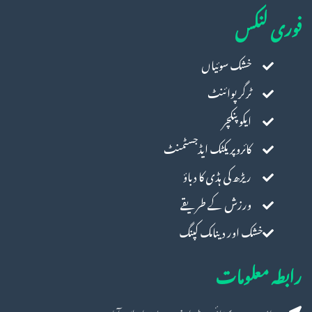
فوری لنکس
خشک سوئیاں
ٹرگر پوائنٹ
ایکوپنکچر
کائروپریکٹک ایڈجسٹمنٹ
ریڑھ کی ہڈی کا دباؤ
ورزش کے طریقے
خشک اور دینامک کپنگ
رابطہ معلومات