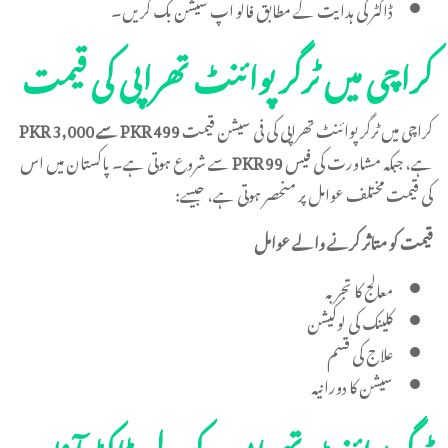
ڈاکٹر کی ہدایت کے مطابق فالو اپ سیشن بک کریں۔
کراچی میں ٹرگر پوائنٹ تھراپی کی قیمت
کراچی میں ٹرگر پوائنٹ تھراپی کی فی سیشن قیمت
PKR 499 سے PKR 3,000
ہے، جبکہ مشاورت کی فیس
PKR 99
سے شروع ہوتی ہے۔ پاکستان میں اس
کی قیمت مختلف عوامل پر منحصر ہوتی ہے، جیسے:
قیمت کو متاثر کرنے والے عوامل
معالج کا تجربہ
کلینک کی لوکیشن
علاج کی قسم
سیشن کا دورانیہ
ٹرگر پوائنٹ تھراپی کے لیے ڈاکٹر آغا