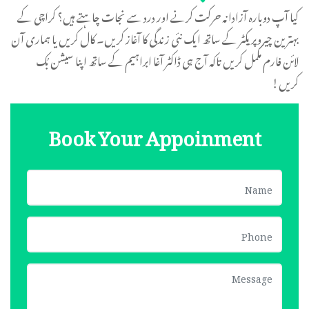
کیا آپ دوبارہ آزادانہ حرکت کرنے اور درد سے نجات چاہتے ہیں؟ کراچی کے
بہترین چیروپریکٹر کے ساتھ ایک نئی زندگی کا آغاز کریں۔ کال کریں یا ہماری آن
لائن فارم مکمل کریں تاکہ آج ہی ڈاکٹر آغا ابراہیم کے ساتھ اپنا سیشن بُک
کریں!
Book Your Appoinment