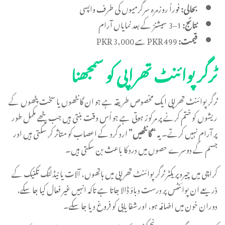
بحالی:
فوراً روزمرہ سرگرمیوں کی طرف واپسی
نتائج:
1–3 سیشنز کے بعد نمایاں آرام
قیمت:
PKR 499 سے PKR 3,000
ٹرگر پوائنٹ تھراپی کو سمجھنا
ٹرگر پوائنٹ تھراپی ایک مخصوص طریقہ ہے جو ان گانٹھوں یا سخت پٹھوں کے
ریشوں کو ختم کرنے پر مرکوز ہوتی ہے جو اُس وقت بنتی ہیں جب پٹھے مکمل طور
پر آرام نہیں کرتے۔ یہ
“گانٹھیں”
ارد گرد کے اعصاب کو متاثر کر سکتی ہیں اور
جسم کے دوسرے حصوں میں درد کا باعث بن سکتی ہیں۔
کراچی میں چیروپریکٹر ٹرگر پوائنٹ تھراپی میں ہاتھوں، آلات یا نیڈلنگ تکنیک کے
ذریعے ان پوائنٹس پر درست دباؤ ڈالا جاتا ہے تاکہ انہیں غیر فعال کیا جا سکے،
دوران خون میں اضافہ ہو، اور شفا یابی کو فروغ دیا جا سکے۔