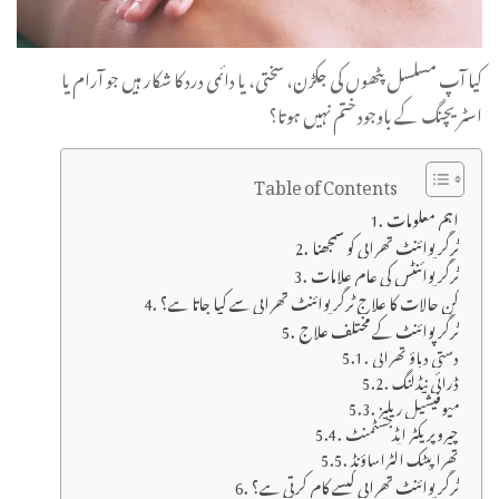
کیا آپ مسلسل پٹھوں کی جکڑن، سختی، یا دائمی درد کا شکار ہیں جو آرام یا
اسٹریچنگ کے باوجود ختم نہیں ہوتا؟
Table of Contents
اہم معلومات
ٹرگر پوائنٹ تھراپی کو سمجھنا
ٹرگر پوائنٹس کی عام علامات
کن حالات کا علاج ٹرگر پوائنٹ تھراپی سے کیا جاتا ہے؟
ٹرگر پوائنٹ کے مختلف علاج
دستی دباؤ تھراپی
ڈرائی نیڈلنگ
میوفیشیل ریلیز
چیروپریکٹر ایڈجسٹمنٹ
تھراپیٹک الٹراساؤنڈ
ٹرگر پوائنٹ تھراپی کیسے کام کرتی ہے؟