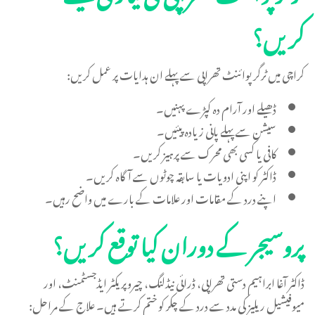
کریں؟
کراچی میں ٹرگر پوائنٹ تھراپی سے پہلے ان ہدایات پر عمل کریں:
ڈھیلے اور آرام دہ کپڑے پہنیں۔
سیشن سے پہلے پانی زیادہ پیئیں۔
کافی یا کسی بھی محرک سے پرہیز کریں۔
ڈاکٹر کو اپنی ادویات یا سابقہ چوٹوں سے آگاہ کریں۔
اپنے درد کے مقامات اور علامات کے بارے میں واضح رہیں۔
پروسیجر کے دوران کیا توقع کریں؟
ڈاکٹر آغا ابراہیم دستی تھراپی، ڈرائی نیڈلنگ، چیروپریکٹر ایڈجسٹمنٹ، اور
میوفیشیل ریلیز کی مدد سے درد کے چکر کو ختم کرتے ہیں۔ علاج کے مراحل: