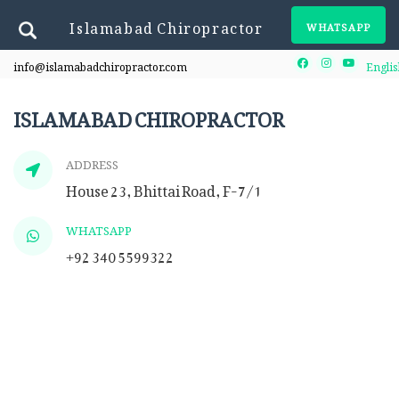
Islamabad Chiropractor
WHATSAPP
info@islamabadchiropractor.com
Englis
Facebook
Instagram
Youtube
ISLAMABAD CHIROPRACTOR
ADDRESS
House 23, Bhittai Road, F-7/1
WHATSAPP
+92 340 5599322