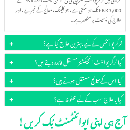
PKR 3,000 تک ہو سکتی ہے، جو کلینک، معالج کے تجربے، اور
علاج کی نوعیت پر منحصر ہے۔
ٹرگر پوائنٹس کے لیے بہترین علاج کیا ہے؟
کیا ٹرگر پوائنٹ انجیکشنز مستقل فائدہ دیتے ہیں؟
کیا اس کے نتائج مستقل ہوتے ہیں؟
کیا یہ علاج سب کے لیے محفوظ ہے؟
آج ہی اپنی اپوائنٹمنٹ بُک کریں!