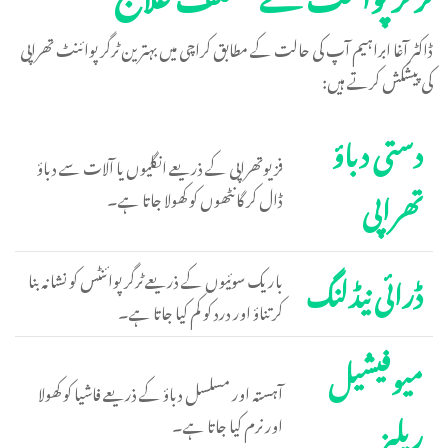
ڈاکٹر آغا ابراہیم آپ کی حالت کے مطابق کراچی میں بہترین ٹرگر پوائنٹ تھراپی
کی پیشکش کرتے ہیں:
دستی دباؤ
فزیوتھراپی کے ذریعے انگلیوں یا آلات سے دباؤ
تھراپی
ڈال کر گانٹھوں کو کھولا جاتا ہے۔
ڈرائی نیڈلنگ
باریک سوئیوں کے ذریعے ٹرگر پوائنٹس کو نشانہ بنا
کر تناؤ اور درد کو کم کیا جاتا ہے۔
میوفیشیل
آہستہ اور مسلسل دباؤ کے ذریعے فاشیا کو کھولا
ریلیز
اور نرم کیا جاتا ہے۔