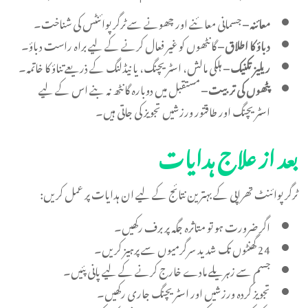
معائنہ –
جسمانی معائنے اور چھونے سے ٹرگر پوائنٹس کی شناخت۔
دباؤ کا اطلاق –
گانٹھوں کو غیر فعال کرنے کے لیے براہ راست دباؤ۔
ریلیز تکنیک –
ہلکی مالش، اسٹریچنگ، یا نیڈلنگ کے ذریعے تناؤ کا خاتمہ۔
پٹھوں کی تربیت –
مستقبل میں دوبارہ گانٹھ نہ بنے اس کے لیے
اسٹریچنگ اور طاقتور ورزشیں تجویز کی جاتی ہیں۔
بعد از علاج ہدایات
ٹرگر پوائنٹ تھراپی کے بہترین نتائج کے لیے ان ہدایات پر عمل کریں:
اگر ضرورت ہو تو متاثرہ جگہ پر برف رکھیں۔
24 گھنٹوں تک شدید سرگرمیوں سے پرہیز کریں۔
جسم سے زہریلے مادے خارج کرنے کے لیے پانی پئیں۔
تجویز کردہ ورزشیں اور اسٹریچنگ جاری رکھیں۔