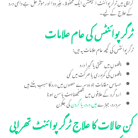
کراچی میں ٹرگر پوائنٹ انجیکشن ایک محفوظ، بغیر دوا اور مؤثر حل ہے دائمی درد
کے علاج کے لیے۔
ٹرگر پوائنٹس کی عام علامات
ٹرگر پوائنٹس کی کچھ عام علامات یہ ہیں؛
پٹھوں میں سختی یا گہرا درد
پٹھوں کی کمزوری یا حرکت میں کمی
حساس مقامات جو دوسرے حصوں میں درد کا سبب بنتے ہیں
ارد گرد کے علاقوں میں جھنجھناہٹ یا سن ہونا
سردرد، جبڑے
میں درد، یا گردن
کی جکڑن
کن حالات کا علاج ٹرگر پوائنٹ تھراپی