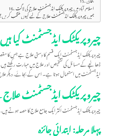
اسلام آباد میں چیروپریکٹک ایڈجسٹمنٹ علاج کی لاگت
ہمیں چیروپریکٹک ایڈجسٹمنٹ علاج کے لیے کیوں منتخب کریں؟
چیروپریکٹک ایڈجسٹمنٹ کیا ہیں
چیروپریکٹک ایڈجسٹمنٹ ایک قسم کا دستی علاج ہے جس کا مقصد ری
ڈھانچے کے مسائل کی تشخیص اور علاج میں مہارت رکھتے ہیں، ی
ایڈجسٹمنٹ میں استعمال ہوتا ہے۔ اس کے بجائے، دیگر علاج جیس
چیروپریکٹک ایڈجسٹمنٹ علاج 
چیروپریکٹک ایڈجسٹمنٹ اکثر ایک جامع علاج کا حصہ ہوتے ہیں،
پہلا مرحلہ: ابتدائی جائزہ