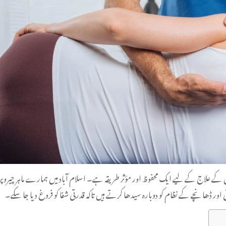
 علاج کے لیے ایک محفوظ اور مؤثر طریقہ ہے۔ اسلام آباد میں ہمارے ماہر چیروپری
ڈھانچے کے نظام کو دوبارہ سیدھا کرتے ہیں تاکہ قدرتی شفا کو فروغ دیا جا سکے۔