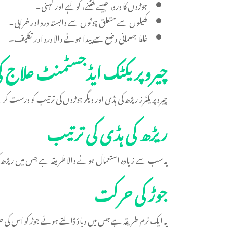
جوڑوں کا درد، جیسے گھٹنے، کولہے اور کہنی۔
کھیلوں سے متعلق چوٹوں سے وابستہ درد اور خرابی۔
غلط جسمانی وضع سے پیدا ہونے والا درد اور تکلیف۔
چیروپریکٹک ایڈجسٹمنٹ علاج ک
چیروپریکٹرز ریڑھ کی ہڈی اور دیگر جوڑوں کی ترتیب کو درست
ریڑھ کی ہڈی کی ترتیب
یہ سب سے زیادہ استعمال ہونے والا طریقہ ہے جس میں ریڑھ کی ہڈ
جوڑ کی حرکت
یہ ایک نرم طریقہ ہے جس میں دباؤ ڈالتے ہوئے جوڑ کو اس کی ح