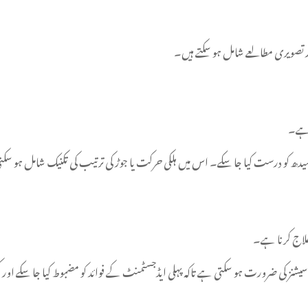
ور تصویری مطالعے شامل ہو سکتے ہیں۔
ا ہے۔
 سیدھ کو درست کیا جا سکے۔ اس میں ہلکی حرکت یا جوڑ کی ترتیب کی تکنیک شامل ہو س
 علاج کرنا ہے۔
نز کی ضرورت ہو سکتی ہے تاکہ پہلی ایڈجسٹمنٹ کے فوائد کو مضبوط کیا جا سکے اور 