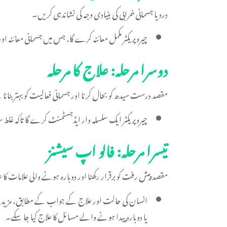
درد یا جسمانی خرابی کی بنیادی وجہ کی نشاندہی کریں۔
چیروپریکٹر مکمل معائنہ کرے گا، جس میں جسمانی معائنہ ا
دوسرا مرحلہ: علاج کا مرحلہ
مقصد درست سیدھ کو بحال کرنا اور جسمانی فعالیت کو بہتر بنان
چیروپریکٹر ایک سلسلہ وار ایڈجسٹمنٹ کرے گا تاکہ غلط
تیسرا مرحلہ: فالو اپ سیشنز
مقصد پیش رفت کو برقرار رکھنا اور دوبارہ ہونے والی علامات کا
انسان کی حالت اور علاج کے جواب کے مطابق، مزید سیش
یا دوبارہ پیدا ہونے والے مسائل کا علاج کیا جا سکے۔