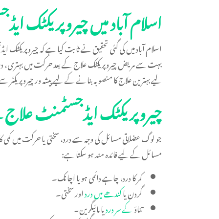
اسلام آباد میں چیروپریکٹک ایڈ
اسلام آباد میں کی گئی تحقیق نے ثابت کیا ہے کہ چیروپریکٹک ایڈ
بہت سے مریض چیروپریکٹک علاج کے بعد حرکت میں بہتری، درد می
لیے بہترین علاج کا منصوبہ بنانے کے لیے پیشہ ور چیروپریکٹر
چیروپریکٹک ایڈجسٹمنٹ علاج ک
جو لوگ عضلاتی مسائل کی وجہ سے درد، سختی یا حرکت میں کمی کا
مسائل کے لیے فائدہ مند ہو سکتا ہے:
کمر کا درد، چاہے دائمی ہو یا اچانک۔
گردن یا
کندھے میں درد
اور سختی۔
تناؤ
کے سر درد
یا مائیگرین۔