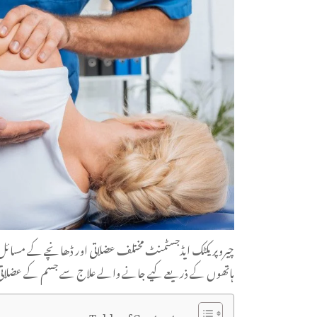
چیروپریکٹک ایڈجسٹمنٹ مختلف عضلاتی اور ڈھانچے کے مسائل کے
ہاتھوں کے ذریعے کیے جانے والے علاج سے جسم کے عضلاتی اور 
Table of Contents