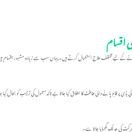
ی اقسام
 کرنے کے لیے مختلف علاج استعمال کرتے ہیں۔ یہاں سب سے زیادہ مشہور اقسام ہی
ی پر قابو پانے والی طاقت کا اطلاق کیا جاتا ہے تاکہ معمول کی ترتیب کو بحال کیا 
رکت کی حد تک گھمایا جاتا ہے۔