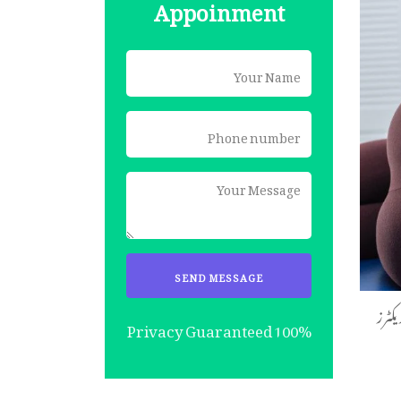
Appoinment
کٹرز
100% Privacy Guaranteed