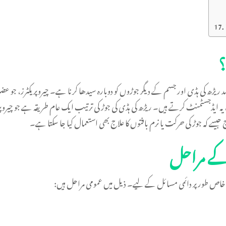
؟
ڑھ کی ہڈی اور جسم کے دیگر جوڑوں کو دوبارہ سیدھا کرنا ہے۔ چیروپریکٹرز، جو عضلا
ہ ایڈجسٹمنٹ کرتے ہیں۔ ریڑھ کی ہڈی کی جوڑ کی ترتیب ایک عام طریقہ ہے جو چیروپ
ے کہ جوڑ کی حرکت یا نرم بافتوں کا علاج بھی استعمال کیا جا سکتا ہے۔
کے مراحل
 خاص طور پر دائمی مسائل کے لیے۔ ذیل میں عمومی مراحل ہیں: