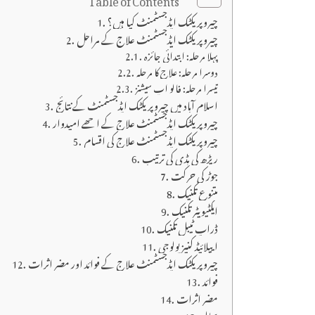
چیروپریکٹک ایڈجسٹمنٹ کیا ہیں؟
چیروپریکٹک ایڈجسٹمنٹ علاج کے مراحل
پہلا مرحلہ: ابتدائی جائزہ
دوسرا مرحلہ: علاج کا مرحلہ
تیسرا مرحلہ: فالو اپ سیشنز
اسلام آباد میں چیروپریکٹک ایڈجسٹمنٹ کے نتائج
چیروپریکٹک ایڈجسٹمنٹ علاج کے اچھے امیدوار
چیروپریکٹک ایڈجسٹمنٹ علاج کی اقسام
ریڑھ کی ہڈی کی ترتیب
جوڑ کی حرکت
متنوع تکنیک
ایکٹیویٹر تکنیک
ڈراپ ٹیبل تکنیک
ایپلائیڈ کنیزیولوجی
چیروپریکٹک ایڈجسٹمنٹ علاج کے فوائد اور مضر اثرات
فوائد
مضر اثرات
بحالی