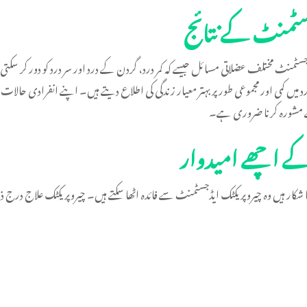
جسٹمنٹ کے نتائج
جسٹمنٹ مختلف عضلاتی مسائل جیسے کہ کمر درد، گردن کے درد اور سر درد کو دور کر سکتی
ں کمی اور مجموعی طور پر بہتر معیار زندگی کی اطلاع دیتے ہیں۔ اپنے انفرادی حالات
 سے مشورہ کرنا ضروری ہے۔
ے اچھے امیدوار
 شکار ہیں وہ چیروپریکٹک ایڈجسٹمنٹ سے فائدہ اٹھا سکتے ہیں۔ چیروپریکٹک علاج درج 