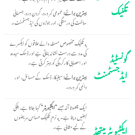
تکنیک
بہترین برائے:
عمومی کمر درد، گردن درد، جسمانی
ساخت کی درستگی، اور جوڑوں کی ایڈجسٹمنٹ۔
یہ تکنیک مخصوص مسئلہ والے علاقوں کو ایکسرے
کی مدد سے درست نشانہ بناتی ہے اور ڈسک سیدھ
گونسٹیڈ
اور اعصابی کارکردگی کو بہتر کرتی ہے۔
ایڈجسٹمنٹ
بہترین برائے:
سیٹیکا، ڈسک کے مسائل، اور
دائمی کمر درد۔
ایک چھوٹا آلہ جسے
“ایکٹیویٹر”
کہا جاتا ہے، ہلکی
نبضیں دیتا ہے۔ یہ نرم تکنیک حساس مریضوں
ایکٹیویٹر میتھڈ
کے لیے مثالی ہے۔