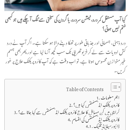
کیا آپ مستقل کمر درد، ٹینشن سردرد، یا گردن کی سختی سے تنگ آ چکے ہیں جو کبھی
ختم نہیں ہوتی؟
درد ذہنی، جسمانی اور جذباتی طور پر تھکا دینے والا ہو سکتا ہے۔ اگر آپ نے درد
کش ادویات سے لے کر فزیوتھراپی تک سب کچھ آزما لیا ہے اور پھر بھی جسم
غیر متوازن محسوس ہوتا ہے، تو اب وقت ہے کہ آپ کائروپریکٹک علاج پر غور
کریں۔
Table of Contents
اہم معلومات
کائروپریکٹک ایڈجسٹمنٹس کیا ہیں؟
کراچی میں کن مسائل کا علاج کائروپریکٹک ایڈجسٹمنٹس سے کیا جاتا ہے؟
کائروپریکٹک ایڈجسٹمنٹس کی اقسام
ڈائیورسیفائیڈ تکنیک