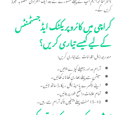
ڈاکٹر آغا ابراہیم آپ کے پہلے مشورے کے بعد ایک انفرادی منصوبہ تجویز
کریں گے۔
کراچی میں کائروپریکٹک ایڈجسٹمنٹس
کے لیے کیسے تیاری کریں؟
مندرجہ ذیل اقدامات سے تیاری کریں:
آرام دہ اور ڈھیلے کپڑے پہنیں۔
سیشن سے پہلے بھاری کھانا نہ کھائیں۔
اپنے ایکسرے یا میڈیکل ریکارڈ ساتھ لائیں۔
تمام علامات واضح طور پر بتائیں۔
10–15 منٹ پہلے پہنچیں تاکہ آرام سے رہیں۔