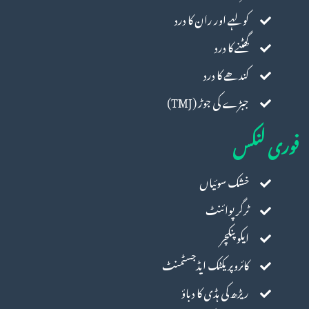
کولہے اور ران کا درد
گھٹنے کا درد
کندھے کا درد
جبڑے کی جوڑ (TMJ)
فوری لنکس
خشک سوئیاں
ٹرگر پوائنٹ
ایکوپنکچر
کائروپریکٹک ایڈجسٹمنٹ
ریڑھ کی ہڈی کا دباؤ