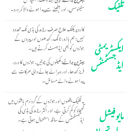
تکنیک
سٹینوسس، اور بیٹھنے سے پیدا ہونے والا کمر درد۔
کائروپریکٹک علاج صرف ریڑھ کی ہڈی تک محدود
نہیں؛ ہم بازو، ٹانگ، کندھوں اور پیروں کے
ایکسٹریمٹی
جوڑوں کو بھی ایڈجسٹ کرتے ہیں۔
ایڈجسٹمنٹس
بہترین برائے:
کھیلوں کی چوٹیں، جوڑوں کا درد،
فریز کندھا، اور دہرائے جانے والی حرکات سے
پیدا ہونے والے مسائل۔
یہ تکنیک پٹھوں اور جوڑوں کے گرد نرم بافتوں میں
کھچاؤ کو کم کرتی ہے، اور اکثر ریڑھ کی ہڈی کی
مایوفیشل
ایڈجسٹمنٹس کے ساتھ استعمال ہوتی ہے۔
ریلیز تھراپی