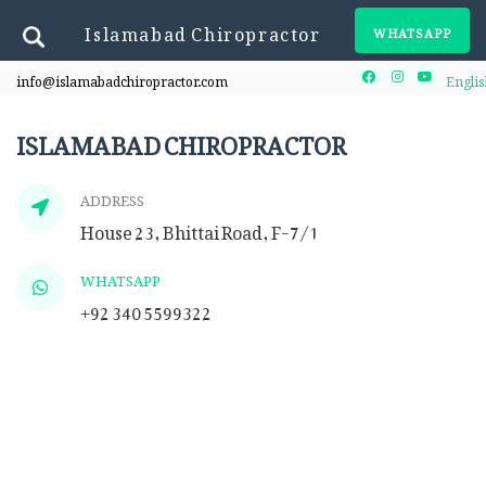
Islamabad Chiropractor
WHATSAPP
info@islamabadchiropractor.com
Englis
Facebook
Instagram
Youtube
ISLAMABAD CHIROPRACTOR
ADDRESS
House 23, Bhittai Road, F-7/1
WHATSAPP
+92 340 5599322