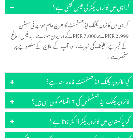
کراچی میں کائروپریکٹر کی فیس کتنی ہے؟
کراچی میں کائروپریکٹک ایڈجسٹمنٹ کا خرچ عام طور پر فی سیشن
PKR 2,999 سے PKR 7,000 کے درمیان ہوتا ہے۔ یہ فیس معالج
کے تجربے، کلینک کی شہرت، اور آپ کے علاج کے منصوبے پر
منحصر ہے۔
کیا کائروپریکٹک ایڈجسٹمنٹ فائدہ مند ہے؟
کائروپریکٹک ایڈجسٹمنٹس کی 7 اقسام کون سی ہیں؟
کیا پاکستان میں کائروپریکٹر ڈاکٹر ہوتا ہے؟