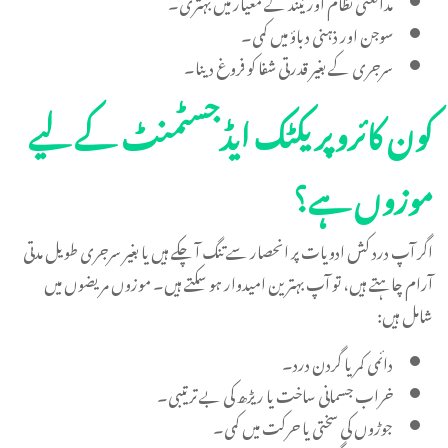
مدافعتی نظام اور نیند کے معیار میں بہتری۔
سوجن اور ذہنی دباؤ میں کمی۔
سرجری کے بغیر قدرتی شفا کو فروغ دینا۔
کون کائروپریکٹک ایڈجسٹمنٹ کے لیے
موزوں ہے؟
اگر آپ درد کش ادویات پر انحصار سے تنگ آ چکے ہیں یا بغیر سرجری طویل مدتی
آرام چاہتے ہیں، تو آپ بہترین امیدوار ہو سکتے ہیں۔ موزوں مریضوں میں
شامل ہیں:
دائمی کمر یا گردن درد۔
خراب جسمانی ساخت یا ریڑھ کی بے ترتیبی۔
جوڑوں کی سختی یا حرکت میں کمی۔