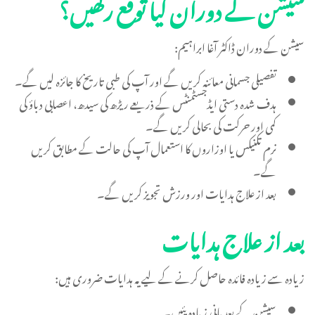
سیشن کے دوران کیا توقع رکھیں؟
سیشن کے دوران ڈاکٹر آغا ابراہیم:
تفصیلی جسمانی معائنہ کریں گے اور آپ کی طبی تاریخ کا جائزہ لیں گے۔
ہدف شدہ دستی ایڈجسٹمنٹس کے ذریعے ریڑھ کی سیدھ، اعصابی دباؤ کی
کمی اور حرکت کی بحالی کریں گے۔
نرم تکنیکس یا اوزاروں کا استعمال آپ کی حالت کے مطابق کریں
گے۔
بعد از علاج ہدایات اور ورزش تجویز کریں گے۔
بعد از علاج ہدایات
زیادہ سے زیادہ فائدہ حاصل کرنے کے لیے یہ ہدایات ضروری ہیں:
سیشن کے بعد پانی زیادہ پئیں۔