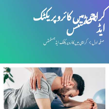
کراچی میں کائروپریکٹک
ایڈجسٹمنٹس
صفحہ اول
کراچی میں کائروپریکٹک ایڈجسٹمنٹس