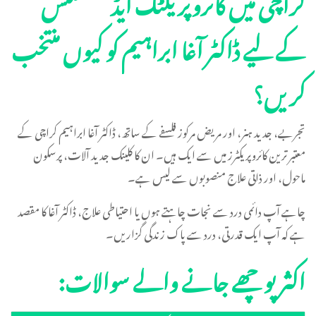
کراچی میں کائروپریکٹک ایڈجسٹمنٹس
کے لیے ڈاکٹر آغا ابراہیم کو کیوں منتخب
کریں؟
تجربے، جدید ہنر، اور مریض مرکوز فلسفے کے ساتھ، ڈاکٹر آغا ابراہیم کراچی کے
معتبر ترین کائروپریکٹرز میں سے ایک ہیں۔ ان کا کلینک جدید آلات، پرسکون
ماحول، اور ذاتی علاج منصوبوں سے لیس ہے۔
چاہے آپ دائمی درد سے نجات چاہتے ہوں یا احتیاطی علاج، ڈاکٹر آغا کا مقصد
ہے کہ آپ ایک قدرتی، درد سے پاک زندگی گزاریں۔
اکثر پوچھے جانے والے سوالات: