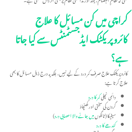
کراچی میں کن مسائل کا علاج
کائروپریکٹک ایڈجسٹمنٹس سے کیا جاتا
ہے؟
کائروپریکٹک علاج صرف کمر درد کے لیے نہیں، بلکہ یہ درج ذیل مسائل کا بھی
علاج کرتا ہے:
دائمی نچلی
کمر کا درد
گردن کی سختی اور کھنچاؤ
سیٹیکا (ٹانگوں
میں جانے والا اعصابی درد
)
کندھے کا درد