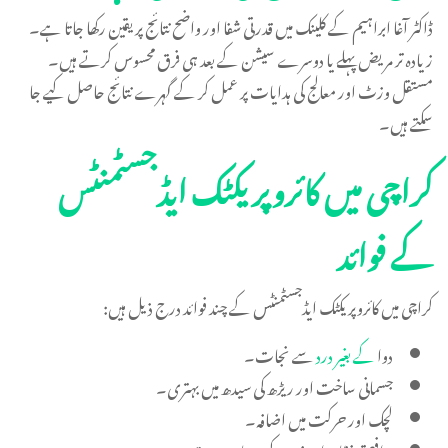
ڈاکٹر آغا ابراہیم کے کلینک میں قدرتی شفا اور واضح نتائج پر یقین رکھا جاتا ہے۔
زیادہ تر مریض پہلے یا دوسرے سیشن کے بعد ہی فرق محسوس کرتے ہیں۔
مستقل وزٹ اور معالج کی ہدایات پر عمل کر کے گہرے نتائج حاصل کیے جا
سکتے ہیں۔
کراچی میں کائروپریکٹک ایڈجسٹمنٹس
کے فوائد
کراچی میں کائروپریکٹک ایڈجسٹمنٹس کے چند فوائد درج ذیل ہیں:
دوا
کے بغیر درد
سے نجات۔
جسمانی ساخت اور ریڑھ کی سیدھ میں بہتری۔
لچک اور حرکت میں اضافہ۔