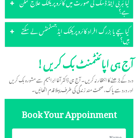
کیا ہَرنی ایٹڈ ڈسک کی صورت میں کائروپریکٹک علاج ممکن
ہے؟
کیا بچے یا بزرگ افراد کائروپریکٹک ایڈجسٹمنٹس لے سکتے
ہیں؟
آج ہی اپائنٹمنٹ بک کریں!
درد کے بڑھنے کا انتظار نہ کریں۔ آج ہی ڈاکٹر آغا ابراہیم سے مشورہ بک کریں
اور درد سے پاک، صحت مند زندگی کی طرف پہلا قدم اٹھائیں۔
Book Your Appoinment