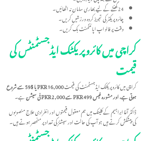
24 گھنٹے کے لیے بھاری سامان نہ اٹھائیں۔
چائروپریکٹر کی تجویز کردہ ورزشیں کریں۔
وقت پر فالو اپ اپائنٹمنٹ بک کریں۔
کراچی میں کائروپریکٹک ایڈجسٹمنٹس کی
قیمت
کراچی میں کائروپریکٹک ایڈجسٹمنٹ کی قیمت
PKR 16,000 یا $59 سے شروع
ہوتی ہے، اور مشورہ فیس PKR 499 سے PKR 2,000 فی سیشن
ہے۔
ڈاکٹر آغا ابراہیم کے کلینک میں ہم معقول قیمتوں اور انفرادی علاج منصوبوں
کی پیشکش کرتے ہیں جو آپ کی حالت اور سیشنز کی تعداد پر منحصر ہوتے ہیں۔