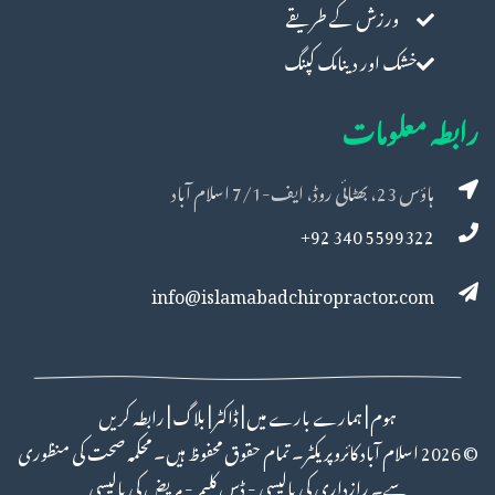
ورزش کے طریقے
خشک اور دینامک کپنگ
رابطہ معلومات
ہاؤس 23، بھٹائی روڈ، ایف-7/1 اسلام آباد
5599322 340 92+
info@islamabadchiropractor.com
ہوم
|
ہمارے بارے میں
|
ڈاکٹر
|
بلاگ
|
رابطہ کریں
©
2026 اسلام آباد کائروپریکٹر۔ تمام حقوق محفوظ ہیں۔ محکمہ صحت کی منظوری
سے۔
رازداری کی پالیسی
-
ڈس کلیمر
-
مریض کی پالیسی