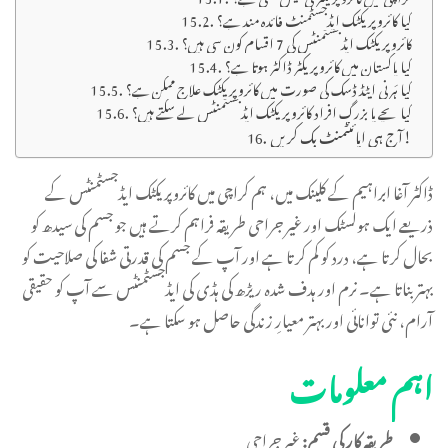
کیا کائروپریکٹک ایڈجسٹمنٹ فائدہ مند ہے؟
کائروپریکٹک ایڈجسٹمنٹس کی 7 اقسام کون سی ہیں؟
کیا پاکستان میں کائروپریکٹر ڈاکٹر ہوتا ہے؟
کیا ہَرنی ایٹڈ ڈسک کی صورت میں کائروپریکٹک علاج ممکن ہے؟
کیا بچے یا بزرگ افراد کائروپریکٹک ایڈجسٹمنٹس لے سکتے ہیں؟
آج ہی اپائنٹمنٹ بک کریں!
ڈاکٹر آغا ابراہیم کے کلینک میں، ہم کراچی میں کائروپریکٹک ایڈجسٹمنٹس کے
ذریعے ایک ہولسٹک اور غیر جراحی طریقہ فراہم کرتے ہیں جو جسم کی سیدھ کو
بحال کرتا ہے، درد کو کم کرتا ہے اور آپ کے جسم کی قدرتی شفا کی صلاحیت کو
بہتر بناتا ہے۔ نرم اور ہدف شدہ ریڑھ کی ہڈی کی ایڈجسٹمنٹس سے آپ کو حقیقی
آرام، نئی توانائی اور بہتر معیارِ زندگی حاصل ہو سکتا ہے۔
اہم معلومات
طریقہ کار کی قسم:
غیر جراحی