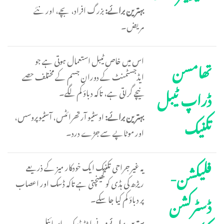
بہترین برائے:
بزرگ افراد، بچے، اور نئے
مریض۔
اس میں خاص ٹیبل استعمال ہوتی ہے جو
تھامسن
ایڈجسٹمنٹ کے دوران جسم کے مختلف حصے
ڈراپ ٹیبل
نیچے گراتی ہے، تاکہ دباؤ کم لگے۔
بہترین برائے:
اوسٹیو آرتھرائٹس، آسٹیوپروسس،
تکنیک
اور موٹاپے سے جڑے درد۔
یہ غیر جراحی تکنیک ایک خودکار میز کے ذریعے
فلیکشن-
ریڑھ کی ہڈی کو کھینچتی ہے تاکہ ڈسک اور اعصاب
ڈسٹرکشن
پر دباؤ کم کیا جا سکے۔
بہترین برائے:
ہرنی ایٹڈ ڈسک، اسپائنل