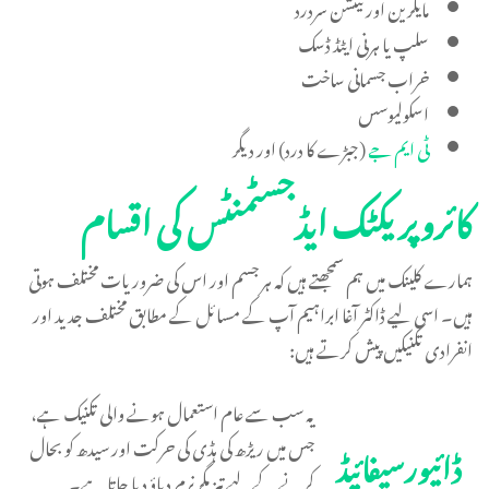
مایگرین اور ٹینشن سردرد
سلپ یا ہرنی ایٹڈ ڈسک
خراب جسمانی ساخت
اسکولیوسس
ٹی ایم جے
(جبڑے کا درد) اور دیگر
کائروپریکٹک ایڈجسٹمنٹس کی اقسام
ہمارے کلینک میں ہم سمجھتے ہیں کہ ہر جسم اور اس کی ضروریات مختلف ہوتی
ہیں۔ اسی لیے ڈاکٹر آغا ابراہیم آپ کے مسائل کے مطابق مختلف جدید اور
انفرادی تکنیکیں پیش کرتے ہیں:
یہ سب سے عام استعمال ہونے والی تکنیک ہے،
جس میں ریڑھ کی ہڈی کی حرکت اور سیدھ کو بحال
ڈائیورسیفائیڈ
کرنے کے لیے تیز مگر نرم دباؤ دیا جاتا ہے۔