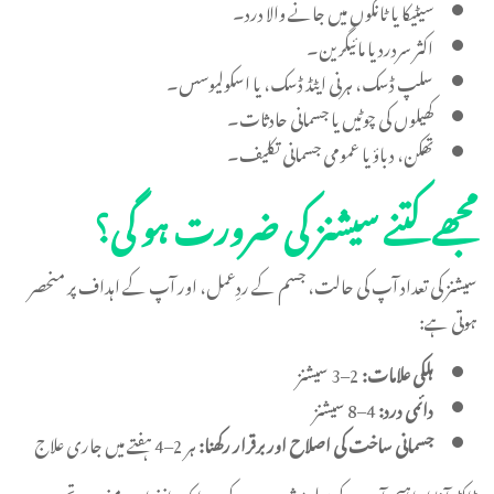
سیٹیکا یا ٹانگوں میں جانے والا درد۔
اکثر سردرد یا مائیگرین۔
سلپ ڈسک، ہرنی ایٹڈ ڈسک، یا اسکولیوسس۔
کھیلوں کی چوٹیں یا جسمانی حادثات۔
تھکن، دباؤ یا عمومی جسمانی تکلیف۔
مجھے کتنے سیشنز کی ضرورت ہو گی؟
سیشنز کی تعداد آپ کی حالت، جسم کے ردِعمل، اور آپ کے اہداف پر منحصر
ہوتی ہے:
ہلکی علامات:
2–3 سیشنز
دائمی درد:
4–8 سیشنز
جسمانی ساخت کی اصلاح اور برقرار رکھنا:
ہر 2–4 ہفتے میں جاری علاج