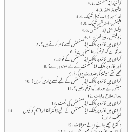
گونسٹیڈ ایڈجسٹمنٹ
ایکٹیویٹر میتھڈ
تھامسن ڈراپ ٹیبل تکنیک
فلیکشن-ڈسٹرکشن تکنیک
ایکسٹریمٹی ایڈجسٹمنٹس
مایوفیشل ریلیز تھراپی
کراچی میں کائروپریکٹک ایڈجسٹمنٹس کیسے کام کرتے ہیں؟
نتائج سے کیا توقع کی جا سکتی ہے؟
کراچی میں کائروپریکٹک ایڈجسٹمنٹس کے فوائد
کون کائروپریکٹک ایڈجسٹمنٹ کے لیے موزوں ہے؟
مجھے کتنے سیشنز کی ضرورت ہو گی؟
کراچی میں کائروپریکٹک ایڈجسٹمنٹس کے لیے کیسے تیاری کریں؟
سیشن کے دوران کیا توقع رکھیں؟
بعد از علاج ہدایات
کراچی میں کائروپریکٹک ایڈجسٹمنٹس کی قیمت
کراچی میں کائروپریکٹک ایڈجسٹمنٹس کے لیے ڈاکٹر آغا ابراہیم کو کیوں
منتخب کریں؟
اکثر پوچھے جانے والے سوالات:
کراچی میں کائروپریکٹر کی فیس کتنی ہے؟