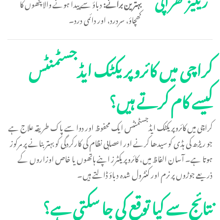
بہترین برائے:
دباؤ سے پیدا ہونے والا پٹھوں کا
کھچاؤ، سردرد، اور دائمی درد۔
کراچی میں کائروپریکٹک ایڈجسٹمنٹس
کیسے کام کرتے ہیں؟
کراچی میں کائروپریکٹک ایڈجسٹمنٹس ایک محفوظ اور دوا سے پاک طریقہ علاج ہے
جو ریڑھ کی ہڈی کو سیدھا کرنے اور اعصابی نظام کی کارکردگی کو بہتر بنانے پر مرکوز
ہوتا ہے۔ آسان الفاظ میں، کائروپریکٹرز اپنے ہاتھوں یا خاص اوزاروں کے
ذریعے جوڑوں پر نرم اور کنٹرول شدہ دباؤ ڈالتے ہیں۔
نتائج سے کیا توقع کی جا سکتی ہے؟