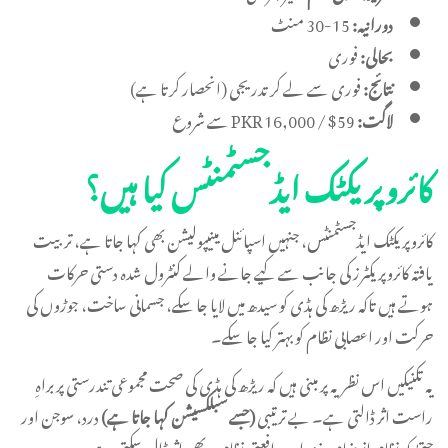
دورانیہ:
15-30 منٹ
بحالی:
فوری
نتائج:
فوری سے لے کر تدریجی (انحصار کرتا ہے)
لاگت:
PKR 16,000 / $59 سے شروع
کائروپریکٹک ایڈجسٹمنٹس کیا ہیں؟
کائروپریکٹک ایڈجسٹمنٹس، جنہیں اسپائنل مینیپولیشن بھی کہا جاتا ہے، تربیت
یافتہ کائروپریکٹرز کی جانب سے کیے جانے والے کنٹرول شدہ دستی حرکات
ہوتے ہیں تاکہ ریڑھ کی ہڈی کو سیدھ میں لایا جا سکے، جسمانی ساخت، جوڑوں کی
حرکت اور اعصابی نظام کو بہتر کیا جا سکے۔
یہ تکنیکیں اس نظریہ پر مبنی ہیں کہ ریڑھ کی ہڈی کی صحت مجموعی تندرستی پر براہِ
راست اثر ڈالتی ہے۔ بے ترتیبی
(جسے سبلکسیشن کہا جاتا ہے)
درد، سوجن اور
حتیٰ کہ نظامِ انہضام، نیند اور مدافعتی نظام پر بھی اثر ڈال سکتی ہے۔